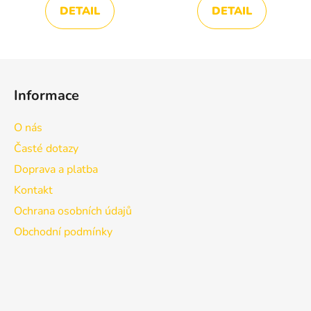
DETAIL
DETAIL
Z
á
Informace
p
a
O nás
t
Časté dotazy
í
Doprava a platba
Kontakt
Ochrana osobních údajů
Obchodní podmínky