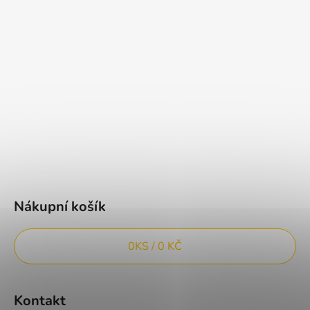
Nákupní košík
0
KS /
0 KČ
Kontakt